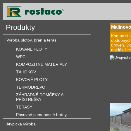
Produkty
Malinov
Kompozitné
Výroba plotov, brán a terás
obdobných 
úroveň. Do
KOVANÉ PLOTY
najdôležite
WPC
KOMPOZITNÉ MATERIÁLY
ŤAHOKOV
KOVOVÉ PLOTY
TERMODREVO
ZÁHRADNÉ DOMČEKY A
PRÍSTREŠKY
TERASY
Posuvné samonosné brány
Atypická výroba